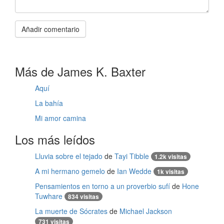
Añadir comentario
Más de James K. Baxter
Aquí
La bahía
Mi amor camina
Los más leídos
Lluvia sobre el tejado
de
Tayi Tibble
1.2k visitas
A mi hermano gemelo
de
Ian Wedde
1k visitas
Pensamientos en torno a un proverbio sufí
de
Hone
Tuwhare
834 visitas
La muerte de Sócrates
de
Michael Jackson
731 visitas