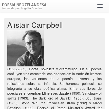
Menú
despl
Alistair Campbell
(1925-2009). Poeta, novelista y dramaturgo. En su poesía
confluyen tres características esenciales: la tradición literaria
europea, las vertientes de la poesía universal y las
reflexiones sobre su infancia. Su herencia polinesia se
integraría a su obra poética última. Entre sus libros de
poesía se encuentran Mine eyes dazzle (1950), Sanctuary of
spirits (1963), The dark lord of Savaiki (1980), Soul traps
(1985), Stone rain: the Polynesian strain (1992) y Maori
Battalion (1999). Recibió el Prime Minister’s Award for