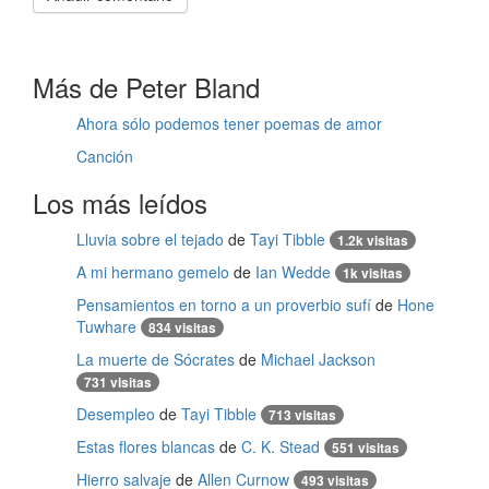
Más de Peter Bland
Ahora sólo podemos tener poemas de amor
Canción
Los más leídos
Lluvia sobre el tejado
de
Tayi Tibble
1.2k visitas
A mi hermano gemelo
de
Ian Wedde
1k visitas
Pensamientos en torno a un proverbio sufí
de
Hone
Tuwhare
834 visitas
La muerte de Sócrates
de
Michael Jackson
731 visitas
Desempleo
de
Tayi Tibble
713 visitas
Estas flores blancas
de
C. K. Stead
551 visitas
Hierro salvaje
de
Allen Curnow
493 visitas