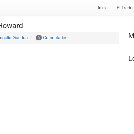
Inicio
El Traduc
Howard
M
ogelio Guedea
Comentarios
0
L