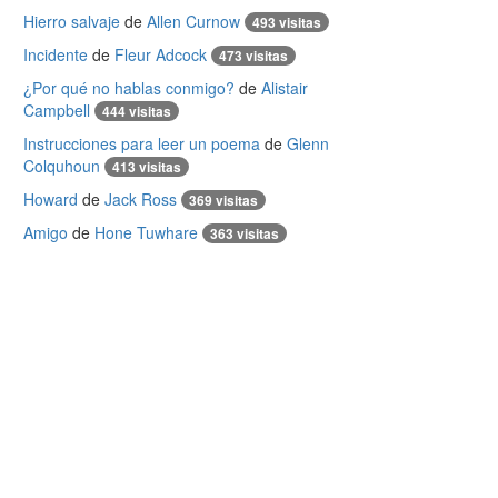
Hierro salvaje
de
Allen Curnow
493 visitas
Incidente
de
Fleur Adcock
473 visitas
¿Por qué no hablas conmigo?
de
Alistair
Campbell
444 visitas
Instrucciones para leer un poema
de
Glenn
Colquhoun
413 visitas
Howard
de
Jack Ross
369 visitas
Amigo
de
Hone Tuwhare
363 visitas