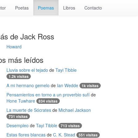
tor
Poetas
Poemas
Libros
Contacto
ás de Jack Ross
Howard
os más leídos
Lluvia sobre el tejado
de
Tayi Tibble
1.2k visitas
A mi hermano gemelo
de
Ian Wedde
1k visitas
Pensamientos en torno a un proverbio sufí
de
Hone Tuwhare
834 visitas
La muerte de Sócrates
de
Michael Jackson
731 visitas
Desempleo
de
Tayi Tibble
713 visitas
Estas flores blancas
de
C. K. Stead
551 visitas