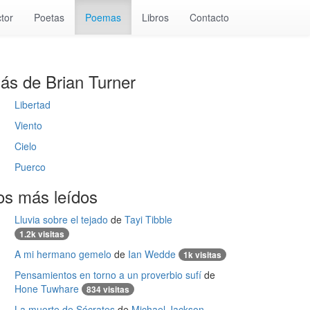
tor
Poetas
Poemas
Libros
Contacto
ás de Brian Turner
Libertad
Viento
Cielo
Puerco
os más leídos
Lluvia sobre el tejado
de
Tayi Tibble
1.2k visitas
A mi hermano gemelo
de
Ian Wedde
1k visitas
Pensamientos en torno a un proverbio sufí
de
Hone Tuwhare
834 visitas
La muerte de Sócrates
de
Michael Jackson