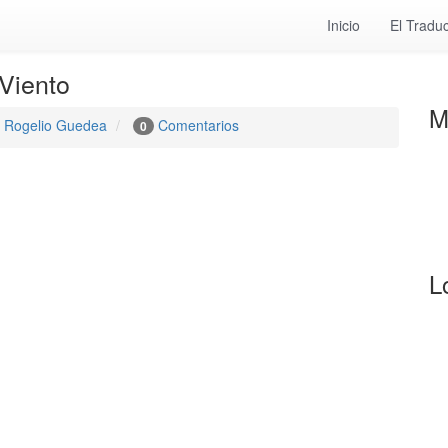
Inicio
El Traduc
Viento
M
Rogelio Guedea
Comentarios
0
L