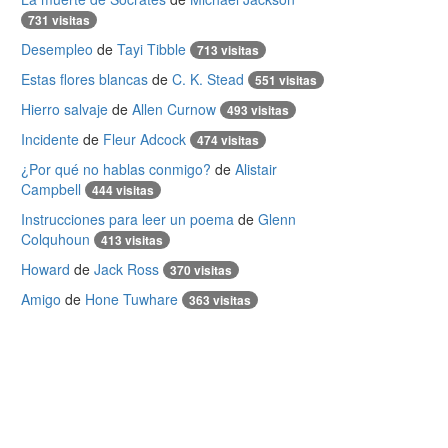
731 visitas
Desempleo
de
Tayi Tibble
713 visitas
Estas flores blancas
de
C. K. Stead
551 visitas
Hierro salvaje
de
Allen Curnow
493 visitas
Incidente
de
Fleur Adcock
474 visitas
¿Por qué no hablas conmigo?
de
Alistair
Campbell
444 visitas
Instrucciones para leer un poema
de
Glenn
Colquhoun
413 visitas
Howard
de
Jack Ross
370 visitas
Amigo
de
Hone Tuwhare
363 visitas