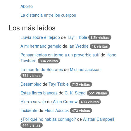
Aborto
La distancia entre los cuerpos
Los más leídos
Lluvia sobre el tejado
de
Tayi Tibble
1.2k visitas
A mi hermano gemelo
de
Ian Wedde
1k visitas
Pensamientos en torno a un proverbio sufí
de
Hone
Tuwhare
834 visitas
La muerte de Sócrates
de
Michael Jackson
731 visitas
Desempleo
de
Tayi Tibble
713 visitas
Estas flores blancas
de
C. K. Stead
551 visitas
Hierro salvaje
de
Allen Curnow
493 visitas
Incidente
de
Fleur Adcock
473 visitas
¿Por qué no hablas conmigo?
de
Alistair Campbell
444 visitas