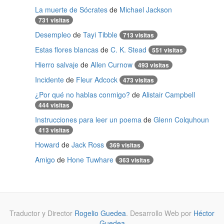
La muerte de Sócrates
de
Michael Jackson
731 visitas
Desempleo
de
Tayi Tibble
713 visitas
Estas flores blancas
de
C. K. Stead
551 visitas
Hierro salvaje
de
Allen Curnow
493 visitas
Incidente
de
Fleur Adcock
473 visitas
¿Por qué no hablas conmigo?
de
Alistair Campbell
444 visitas
Instrucciones para leer un poema
de
Glenn Colquhoun
413 visitas
Howard
de
Jack Ross
369 visitas
Amigo
de
Hone Tuwhare
363 visitas
Traductor y Director
Rogelio Guedea
. Desarrollo Web por
Héctor
Guedea