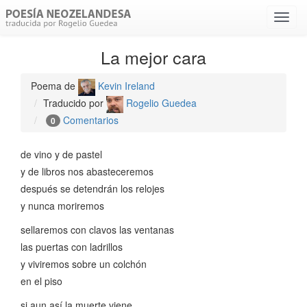
Menú
despl
La mejor cara
Poema de
Kevin Ireland
Traducido por
Rogelio Guedea
Comentarios
0
de vino y de pastel
y de libros nos abasteceremos
después se detendrán los relojes
y nunca moriremos
sellaremos con clavos las ventanas
las puertas con ladrillos
y viviremos sobre un colchón
en el piso
si aun así la muerte viene