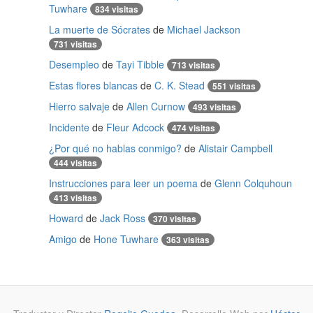
Tuwhare
834 visitas
La muerte de Sócrates
de
Michael Jackson
731 visitas
Desempleo
de
Tayi Tibble
713 visitas
Estas flores blancas
de
C. K. Stead
551 visitas
Hierro salvaje
de
Allen Curnow
493 visitas
Incidente
de
Fleur Adcock
474 visitas
¿Por qué no hablas conmigo?
de
Alistair Campbell
444 visitas
Instrucciones para leer un poema
de
Glenn Colquhoun
413 visitas
Howard
de
Jack Ross
370 visitas
Amigo
de
Hone Tuwhare
363 visitas