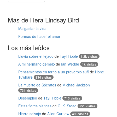
Más de Hera Lindsay Bird
Malgastar la vida
Formas de hacer el amor
Los más leídos
Lluvia sobre el tejado
de
Tayi Tibble
1.2k visitas
A mi hermano gemelo
de
Ian Wedde
1k visitas
Pensamientos en torno a un proverbio sufí
de
Hone
Tuwhare
834 visitas
La muerte de Sócrates
de
Michael Jackson
731 visitas
Desempleo
de
Tayi Tibble
713 visitas
Estas flores blancas
de
C. K. Stead
551 visitas
Hierro salvaje
de
Allen Curnow
493 visitas