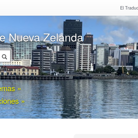
El Traduc
de Nueva Zelanda
oemas »
ciones »