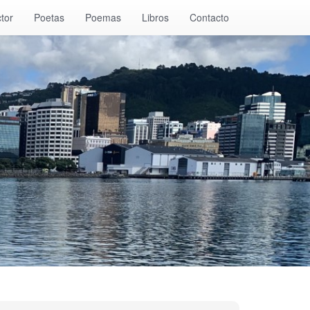
tor
Poetas
Poemas
Libros
Contacto