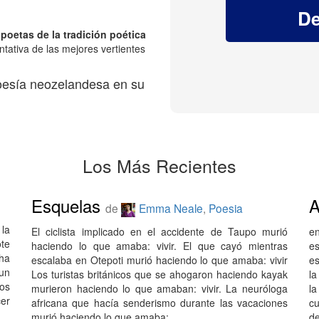
 poetas de la tradición poética
tativa de las mejores vertientes
poesía neozelandesa en su
Los Más Recientes
Esquelas
A
de
Emma Neale
,
Poesia
la
El ciclista implicado en el accidente de Taupo murió
e
ote
haciendo lo que amaba: vivir. El que cayó mientras
e
cha
escalaba en Otepoti murió haciendo lo que amaba: vivir
e
 un
Los turistas británicos que se ahogaron haciendo kayak
l
os
murieron haciendo lo que amaban: vivir. La neuróloga
la
cer
africana que hacía senderismo durante las vacaciones
c
murió haciendo lo que amaba:…
de